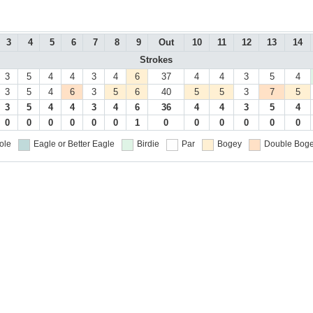
3
4
5
6
7
8
9
Out
10
11
12
13
14
Strokes
3
5
4
4
3
4
6
37
4
4
3
5
4
3
5
4
6
3
5
6
40
5
5
3
7
5
3
5
4
4
3
4
6
36
4
4
3
5
4
0
0
0
0
0
0
1
0
0
0
0
0
0
ole
Eagle or Better
Eagle
Birdie
Par
Bogey
Double Boge