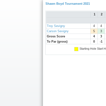
Shawn Boyd Tournament 2021
1
2
Troy Sevigny
4
4
Carson Sevigny
5
3
Gross Score
4
3
To Par (gross)
0
-1
Starting Hole
Start H