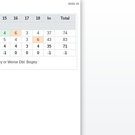
SIGN IN
15
16
17
18
In
Total
4
6
3
4
37
74
5
4
3
6
43
83
4
4
3
4
35
71
-1
0
0
0
-1
-1
y or Worse
Dbl. Bogey