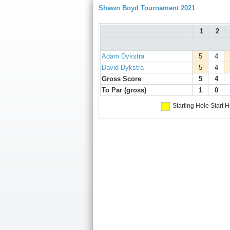
Shawn Boyd Tournament 2021
1
2
Adam Dykstra
5
4
David Dykstra
5
4
Gross Score
5
4
To Par (gross)
1
0
Starting Hole
Start H