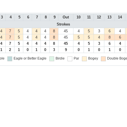
3
4
5
6
7
8
9
Out
10
11
12
13
14
Strokes
4
7
5
4
4
4
8
45
4
5
3
6
4
4
7
5
4
4
4
8
45
5
5
4
8
6
4
7
5
4
4
4
8
45
4
5
3
6
4
1
2
1
0
1
0
3
9
0
1
0
1
0
ole
Eagle or Better
Eagle
Birdie
Par
Bogey
Double Boge