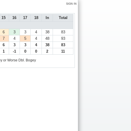
SIGN IN
15
16
17
18
In
Total
6
3
3
4
38
83
7
4
5
4
48
93
6
3
3
4
38
83
1
-1
0
0
2
11
y or Worse
Dbl. Bogey