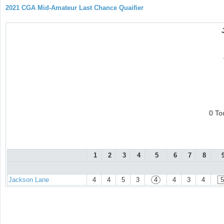
2021 CGA Mid-Amateur Last Chance Quaifier
0 To
1
2
3
4
5
6
7
8
Jackson Lane
4
4
5
3
4
4
3
4
5