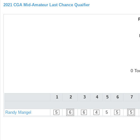
2021 CGA Mid-Amateur Last Chance Quaifier
0 To
1
2
3
4
5
6
7
Randy Mangel
5
6
6
4
5
5
5