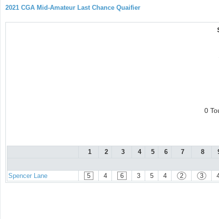
2021 CGA Mid-Amateur Last Chance Quaifier
0 To
1
2
3
4
5
6
7
8
Spencer Lane
5
4
6
3
5
4
2
3