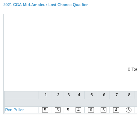
2021 CGA Mid-Amateur Last Chance Quaifier
0 To
1
2
3
4
5
6
7
8
Ron Pullar
5
5
5
4
6
5
4
3