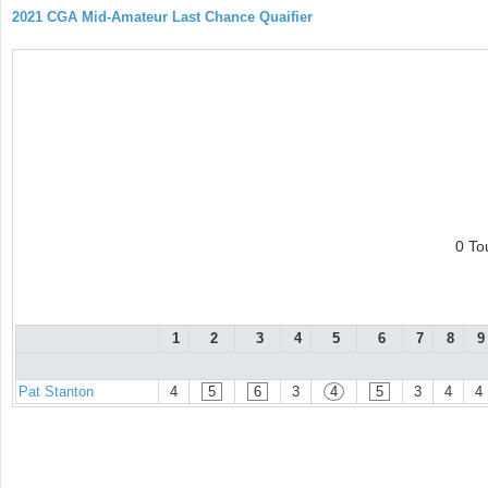
2021 CGA Mid-Amateur Last Chance Quaifier
0 To
1
2
3
4
5
6
7
8
9
Pat Stanton
4
5
6
3
4
5
3
4
4