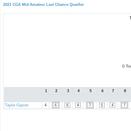
2021 CGA Mid-Amateur Last Chance Quaifier
0 To
1
2
3
4
5
6
7
8
Taylor Gipson
4
6
6
4
7
5
4
7