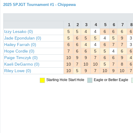
2025 SPJGT Tournament #1 - Chippewa
1
2
3
4
5
6
7
8
Izzy Lesako (0)
5
5
4
4
6
6
6
6
Jade Epondulan (0)
5
6
5
5
4
5
9
3
Hailey Farrah (0)
6
6
4
4
6
7
7
3
Hope Cordle (0)
7
6
6
5
5
4
6
6
Paige Timczyk (0)
10
9
9
7
6
6
9
4
Kaeli DeGarmo (0)
10
7
10
10
5
7
8
6
Riley Lowe (0)
10
5
9
7
10
9
10
7
Starting Hole
Start Hole
Eagle or Better
Eagle