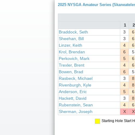
2025 NYSGA Amateur Series (Skaneatele
1
2
Braddock, Seth
3
6
Sheehan, Bill
3
6
Linzer, Keith
4
6
Krol, Brendan
6
5
Perkovich, Mark
5
6
Trexler, Brent
4
6
Bowen, Brad
6
5
Rasbeck, Michael
3
8
Rivenburgh, Kyle
4
8
Anderson, Eric
5
6
Hackett, David
3
8
Rubenstein, Sean
4
6
Sherman, Joseph
X
X
Starting Hole
Start 