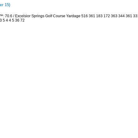
r 15)
: 70.6 / Excelsior Springs Golf Course Yardage 516 361 183 172 363 344 361 3
3 5 4 4 5 36 72