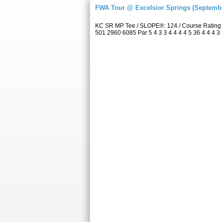
FWA Tour @ Excelsior Springs (Septembe
KC SR MP Tee / SLOPE®: 124 / Course Rating™
501 2960 6085 Par 5 4 3 3 4 4 4 4 5 36 4 4 4 3 