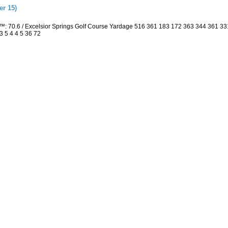
r 15)
: 70.6 / Excelsior Springs Golf Course Yardage 516 361 183 172 363 344 361 3
3 5 4 4 5 36 72