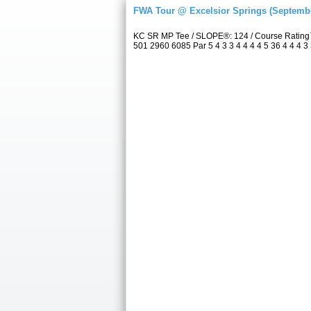
FWA Tour @ Excelsior Springs (Septembe
KC SR MP Tee / SLOPE®: 124 / Course Rating™
501 2960 6085 Par 5 4 3 3 4 4 4 4 5 36 4 4 4 3 