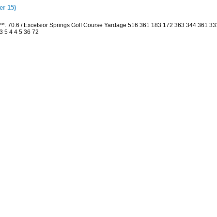
r 15)
: 70.6 / Excelsior Springs Golf Course Yardage 516 361 183 172 363 344 361 3
3 5 4 4 5 36 72