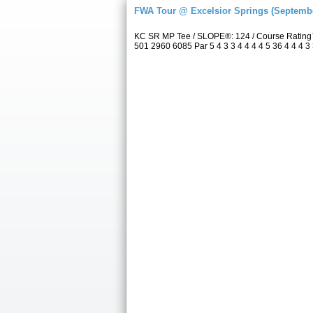
FWA Tour @ Excelsior Springs (Septembe
KC SR MP Tee / SLOPE®: 124 / Course Rating™
501 2960 6085 Par 5 4 3 3 4 4 4 4 5 36 4 4 4 3 