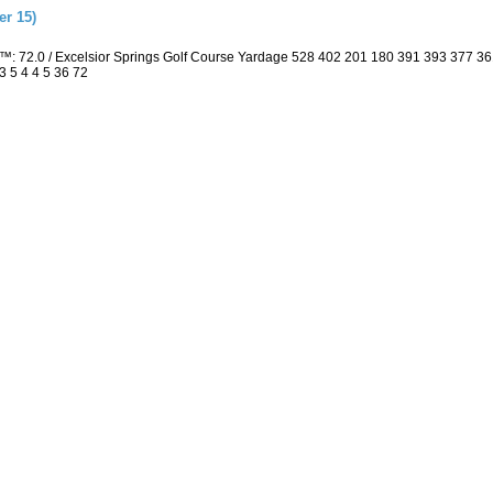
r 15)
g™: 72.0 / Excelsior Springs Golf Course Yardage 528 402 201 180 391 393 377 
3 5 4 4 5 36 72