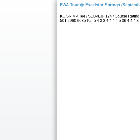
FWA Tour @ Excelsior Springs (Septembe
KC SR MP Tee / SLOPE®: 124 / Course Rating™
501 2960 6085 Par 5 4 3 3 4 4 4 4 5 36 4 4 4 3 