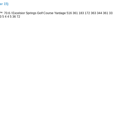
r 15)
: 70.6 / Excelsior Springs Golf Course Yardage 516 361 183 172 363 344 361 3
3 5 4 4 5 36 72