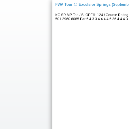
FWA Tour @ Excelsior Springs (Septembe
KC SR MP Tee / SLOPE®: 124 / Course Rating™
501 2960 6085 Par 5 4 3 3 4 4 4 4 5 36 4 4 4 3 