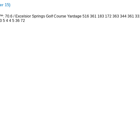
r 15)
: 70.6 / Excelsior Springs Golf Course Yardage 516 361 183 172 363 344 361 3
3 5 4 4 5 36 72