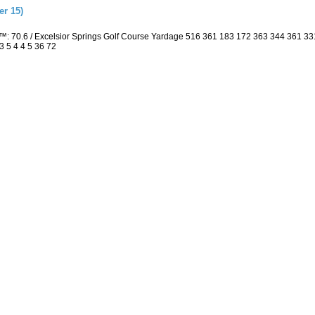
r 15)
: 70.6 / Excelsior Springs Golf Course Yardage 516 361 183 172 363 344 361 3
3 5 4 4 5 36 72