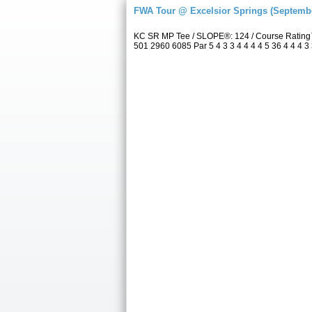
FWA Tour @ Excelsior Springs (Septembe
KC SR MP Tee / SLOPE®: 124 / Course Rating™
501 2960 6085 Par 5 4 3 3 4 4 4 4 5 36 4 4 4 3 