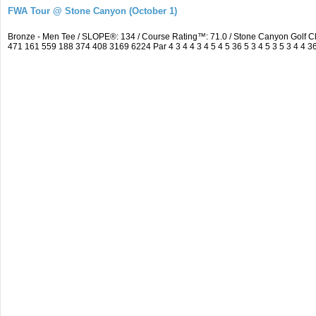
FWA Tour @ Stone Canyon (October 1)
Bronze - Men Tee / SLOPE®: 134 / Course Rating™: 71.0 / Stone Canyon Golf 
471 161 559 188 374 408 3169 6224 Par 4 3 4 4 3 4 5 4 5 36 5 3 4 5 3 5 3 4 4 3