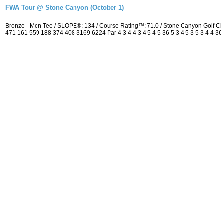
FWA Tour @ Stone Canyon (October 1)
Bronze - Men Tee / SLOPE®: 134 / Course Rating™: 71.0 / Stone Canyon Golf 
471 161 559 188 374 408 3169 6224 Par 4 3 4 4 3 4 5 4 5 36 5 3 4 5 3 5 3 4 4 3