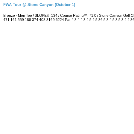
FWA Tour @ Stone Canyon (October 1)
Bronze - Men Tee / SLOPE®: 134 / Course Rating™: 71.0 / Stone Canyon Golf 
471 161 559 188 374 408 3169 6224 Par 4 3 4 4 3 4 5 4 5 36 5 3 4 5 3 5 3 4 4 3