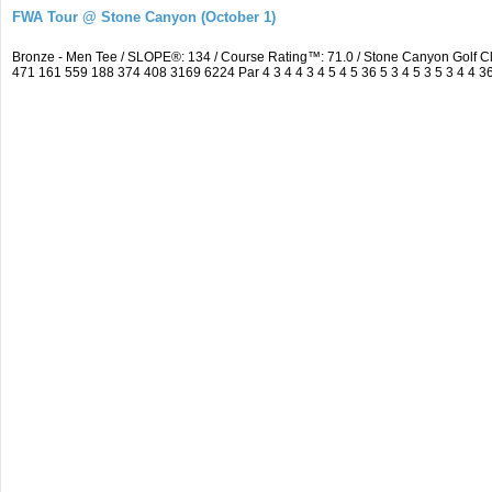
FWA Tour @ Stone Canyon (October 1)
Bronze - Men Tee / SLOPE®: 134 / Course Rating™: 71.0 / Stone Canyon Golf 
471 161 559 188 374 408 3169 6224 Par 4 3 4 4 3 4 5 4 5 36 5 3 4 5 3 5 3 4 4 3