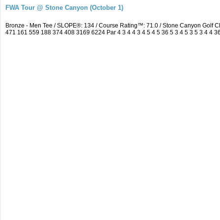
FWA Tour @ Stone Canyon (October 1)
Bronze - Men Tee / SLOPE®: 134 / Course Rating™: 71.0 / Stone Canyon Golf 
471 161 559 188 374 408 3169 6224 Par 4 3 4 4 3 4 5 4 5 36 5 3 4 5 3 5 3 4 4 36