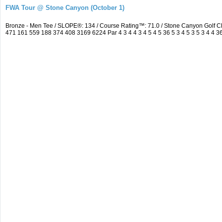
FWA Tour @ Stone Canyon (October 1)
Bronze - Men Tee / SLOPE®: 134 / Course Rating™: 71.0 / Stone Canyon Golf 
471 161 559 188 374 408 3169 6224 Par 4 3 4 4 3 4 5 4 5 36 5 3 4 5 3 5 3 4 4 36