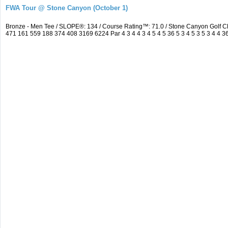
FWA Tour @ Stone Canyon (October 1)
Bronze - Men Tee / SLOPE®: 134 / Course Rating™: 71.0 / Stone Canyon Golf 
471 161 559 188 374 408 3169 6224 Par 4 3 4 4 3 4 5 4 5 36 5 3 4 5 3 5 3 4 4 36