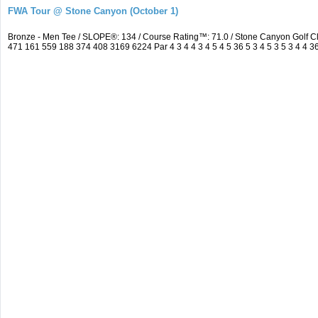
FWA Tour @ Stone Canyon (October 1)
Bronze - Men Tee / SLOPE®: 134 / Course Rating™: 71.0 / Stone Canyon Golf 
471 161 559 188 374 408 3169 6224 Par 4 3 4 4 3 4 5 4 5 36 5 3 4 5 3 5 3 4 4 36