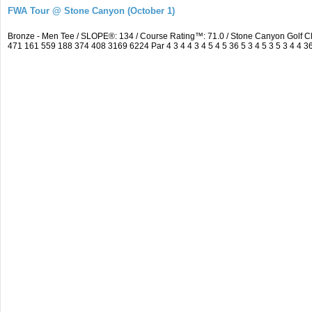
FWA Tour @ Stone Canyon (October 1)
Bronze - Men Tee / SLOPE®: 134 / Course Rating™: 71.0 / Stone Canyon Golf 
471 161 559 188 374 408 3169 6224 Par 4 3 4 4 3 4 5 4 5 36 5 3 4 5 3 5 3 4 4 36