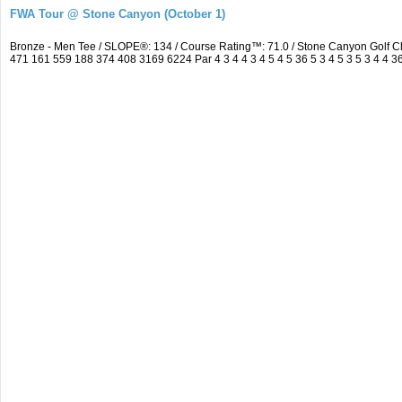
FWA Tour @ Stone Canyon (October 1)
Bronze - Men Tee / SLOPE®: 134 / Course Rating™: 71.0 / Stone Canyon Golf 
471 161 559 188 374 408 3169 6224 Par 4 3 4 4 3 4 5 4 5 36 5 3 4 5 3 5 3 4 4 3