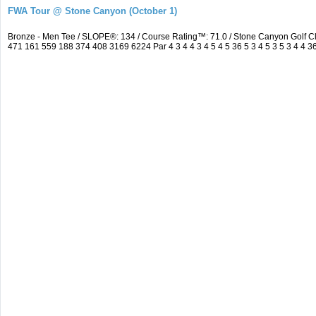
FWA Tour @ Stone Canyon (October 1)
Bronze - Men Tee / SLOPE®: 134 / Course Rating™: 71.0 / Stone Canyon Golf 
471 161 559 188 374 408 3169 6224 Par 4 3 4 4 3 4 5 4 5 36 5 3 4 5 3 5 3 4 4 36