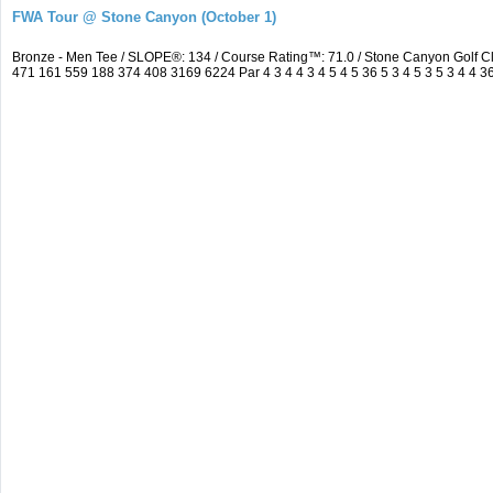
FWA Tour @ Stone Canyon (October 1)
Bronze - Men Tee / SLOPE®: 134 / Course Rating™: 71.0 / Stone Canyon Golf 
471 161 559 188 374 408 3169 6224 Par 4 3 4 4 3 4 5 4 5 36 5 3 4 5 3 5 3 4 4 36