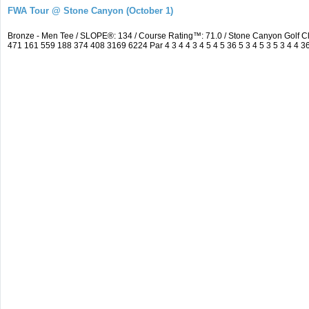
FWA Tour @ Stone Canyon (October 1)
Bronze - Men Tee / SLOPE®: 134 / Course Rating™: 71.0 / Stone Canyon Golf 
471 161 559 188 374 408 3169 6224 Par 4 3 4 4 3 4 5 4 5 36 5 3 4 5 3 5 3 4 4 36