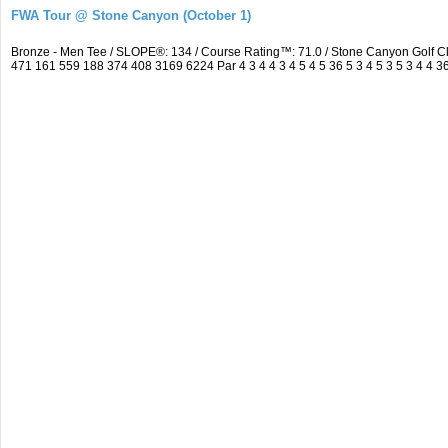
FWA Tour @ Stone Canyon (October 1)
Bronze - Men Tee / SLOPE®: 134 / Course Rating™: 71.0 / Stone Canyon Golf 
471 161 559 188 374 408 3169 6224 Par 4 3 4 4 3 4 5 4 5 36 5 3 4 5 3 5 3 4 4 36