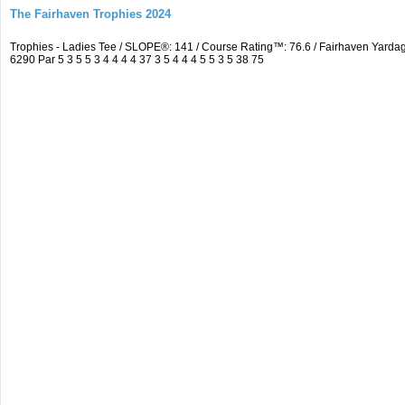
The Fairhaven Trophies 2024
Trophies - Ladies Tee / SLOPE®: 141 / Course Rating™: 76.6 / Fairhaven Yar
6290 Par 5 3 5 5 3 4 4 4 4 37 3 5 4 4 4 5 5 3 5 38 75