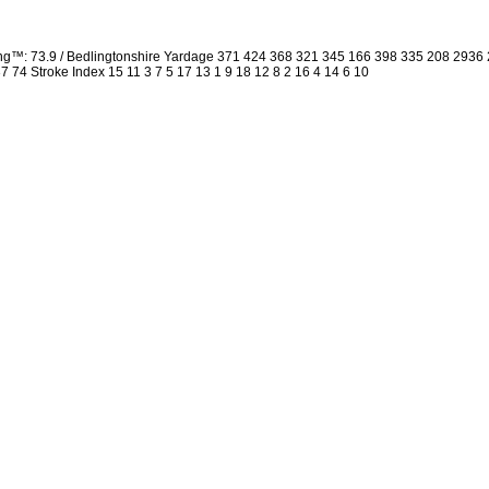
ing™: 73.9 / Bedlingtonshire Yardage 371 424 368 321 345 166 398 335 208 293
 37 74 Stroke Index 15 11 3 7 5 17 13 1 9 18 12 8 2 16 4 14 6 10