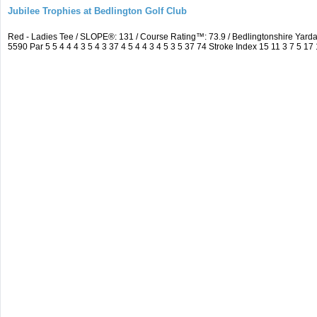
Jubilee Trophies at Bedlington Golf Club
Red - Ladies Tee / SLOPE®: 131 / Course Rating™: 73.9 / Bedlingtonshire Ya
5590 Par 5 5 4 4 4 3 5 4 3 37 4 5 4 4 3 4 5 3 5 37 74 Stroke Index 15 11 3 7 5 17