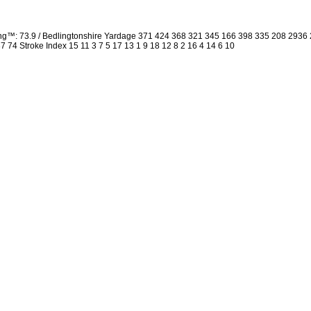
ing™: 73.9 / Bedlingtonshire Yardage 371 424 368 321 345 166 398 335 208 293
 37 74 Stroke Index 15 11 3 7 5 17 13 1 9 18 12 8 2 16 4 14 6 10