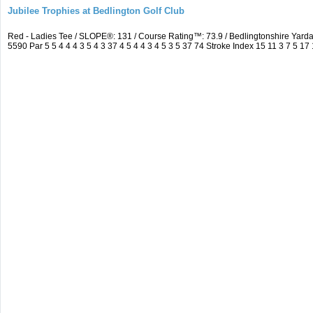
Jubilee Trophies at Bedlington Golf Club
Red - Ladies Tee / SLOPE®: 131 / Course Rating™: 73.9 / Bedlingtonshire Ya
5590 Par 5 5 4 4 4 3 5 4 3 37 4 5 4 4 3 4 5 3 5 37 74 Stroke Index 15 11 3 7 5 17