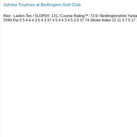
Jubilee Trophies at Bedlington Golf Club
Red - Ladies Tee / SLOPE®: 131 / Course Rating™: 73.9 / Bedlingtonshire Ya
5590 Par 5 5 4 4 4 3 5 4 3 37 4 5 4 4 3 4 5 3 5 37 74 Stroke Index 15 11 3 7 5 17