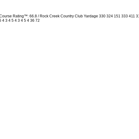
/ Course Rating™: 66.8 / Rock Creek Country Club Yardage 330 324 151 333 411 
 4 3 4 5 4 3 4 5 4 36 72