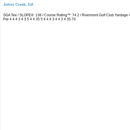
Johns Creek, GA
SGA Tee / SLOPE®: 138 / Course Rating™: 74.2 / Rivermont Golf Club Yardag
Par 4 4 4 3 4 3 5 4 4 35 5 4 4 4 3 4 4 3 4 35 70