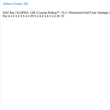
Johns Creek, GA
SGA Tee / SLOPE®: 138 / Course Rating™: 74.2 / Rivermont Golf Club Yardag
Par 4 4 4 3 4 3 5 4 4 35 5 4 4 4 3 4 4 3 4 35 70