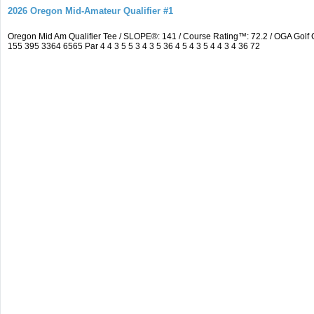
2026 Oregon Mid-Amateur Qualifier #1
Oregon Mid Am Qualifier Tee / SLOPE®: 141 / Course Rating™: 72.2 / OGA Gol
155 395 3364 6565 Par 4 4 3 5 5 3 4 3 5 36 4 5 4 3 5 4 4 3 4 36 72