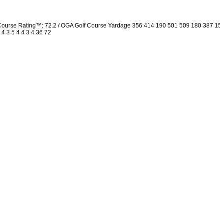
 Course Rating™: 72.2 / OGA Golf Course Yardage 356 414 190 501 509 180 387 
 4 3 5 4 4 3 4 36 72