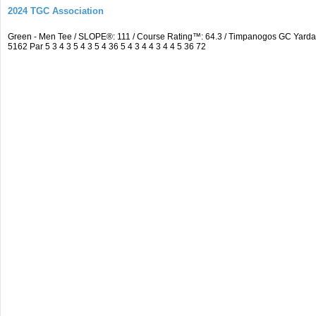
2024 TGC Association
Green - Men Tee / SLOPE®: 111 / Course Rating™: 64.3 / Timpanogos GC Yard
5162 Par 5 3 4 3 5 4 3 5 4 36 5 4 3 4 4 3 4 4 5 36 72