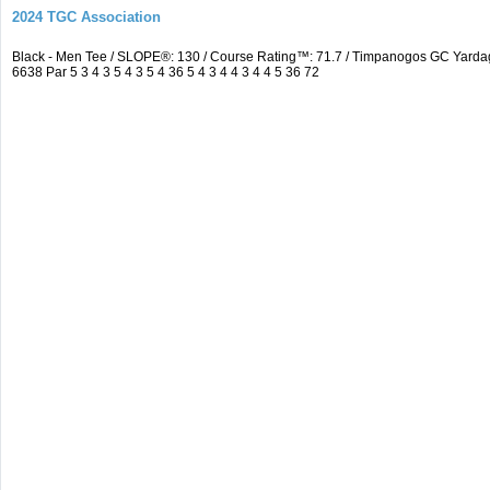
2024 TGC Association
Black - Men Tee / SLOPE®: 130 / Course Rating™: 71.7 / Timpanogos GC Yard
6638 Par 5 3 4 3 5 4 3 5 4 36 5 4 3 4 4 3 4 4 5 36 72