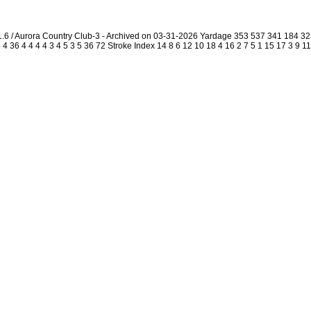
1.6 / Aurora Country Club-3 - Archived on 03-31-2026 Yardage 353 537 341 184 
4 36 4 4 4 4 3 4 5 3 5 36 72 Stroke Index 14 8 6 12 10 18 4 16 2 7 5 1 15 17 3 9 1