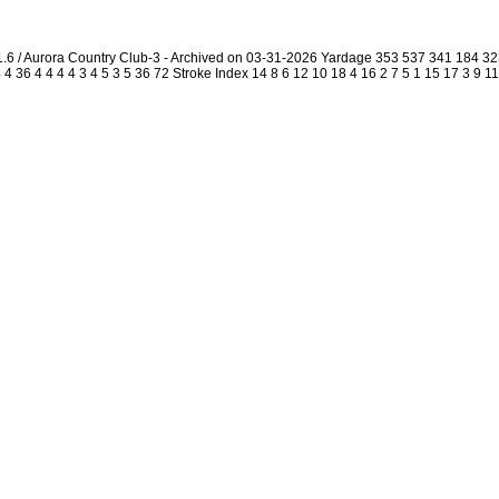
1.6 / Aurora Country Club-3 - Archived on 03-31-2026 Yardage 353 537 341 184 
4 36 4 4 4 4 3 4 5 3 5 36 72 Stroke Index 14 8 6 12 10 18 4 16 2 7 5 1 15 17 3 9 1