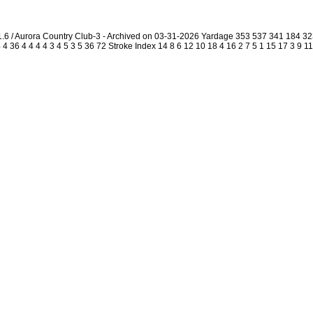
1.6 / Aurora Country Club-3 - Archived on 03-31-2026 Yardage 353 537 341 184 
4 36 4 4 4 4 3 4 5 3 5 36 72 Stroke Index 14 8 6 12 10 18 4 16 2 7 5 1 15 17 3 9 1