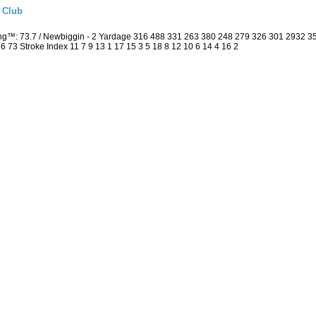
f Club
ing™: 73.7 / Newbiggin - 2 Yardage 316 488 331 263 380 248 279 326 301 2932 
 36 73 Stroke Index 11 7 9 13 1 17 15 3 5 18 8 12 10 6 14 4 16 2