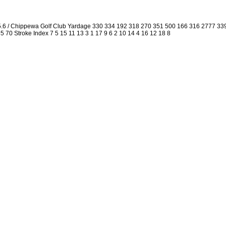
5.6 / Chippewa Golf Club Yardage 330 334 192 318 270 351 500 166 316 2777 3
 35 70 Stroke Index 7 5 15 11 13 3 1 17 9 6 2 10 14 4 16 12 18 8