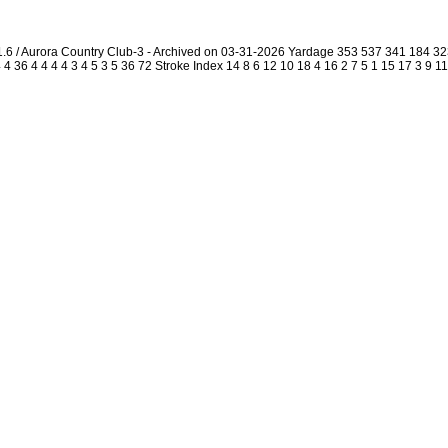
1.6 / Aurora Country Club-3 - Archived on 03-31-2026 Yardage 353 537 341 184 
4 36 4 4 4 4 3 4 5 3 5 36 72 Stroke Index 14 8 6 12 10 18 4 16 2 7 5 1 15 17 3 9 1